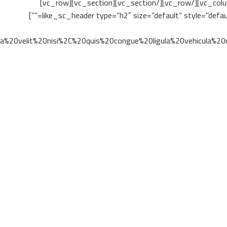
id=”” class=”” align=”left” css=””][/vc_column][/vc_row][vc_row][vc_column][vc_empty_space height=”16px”][vc_separator][/vc_column][/vc_row][/vc_section][vc_section][vc_row]
[vc_column][like_sc_header type=”h2″ size=”default” style=”default” align=”right” header=”Right Text Slider” subheader=”” text=”” icon_fontawesome=”” icon_type=”hidden” id=”” class=””]
%20velit%20nisi%2C%20quis%20congue%20ligula%20vehicula%20