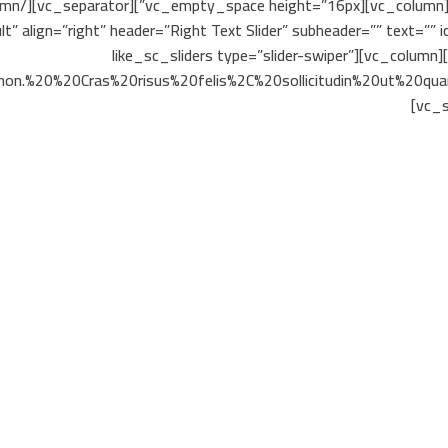
[vc_empty_space height=”16px”][/vc_column][/vc_row][vc_row][vc_column][like_sc_sliders type=”slider-swiper”
non.%20%20Cras%20risus%20felis%2C%20sollicitudin%20ut%20