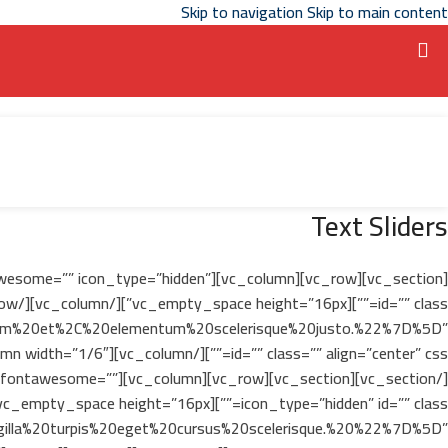
Skip to navigation
Skip to main content
Text Sliders
on_fontawesome=”” icon_type=”hidden”
quam%20et%2C%20elementum%20scelerisque%20justo.%22%7D%5D”
=”” icon_fontawesome=””
illa%20turpis%20eget%20cursus%20scelerisque.%20%22%7D%5D”