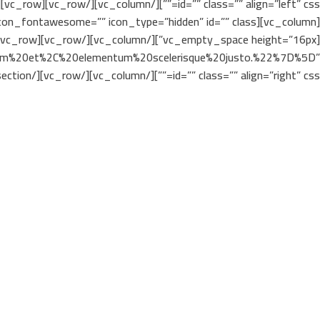
quam%20et%2C%20elementum%20scelerisque%20justo.%22%7D%5D”
id=”” class=”” align=”right” css=””][/vc_column][/vc_row][/vc_section]