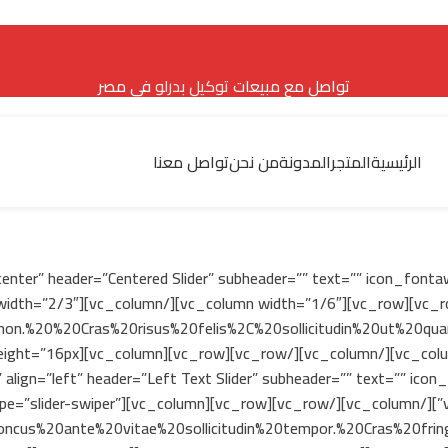
تواصل مع مبيعات
توكيل بدرلو
في مصر
الرئيسية
المتجر
المدونة
من نحن
تواصل معنا
yle=”default” align=”center” header=”Centered Slider” subheader=”” text=”” ic
non.%20%20Cras%20risus%20felis%2C%20sollicitudin%20ut%20
ze=”default” style=”default” align=”left” header=”Left Text Slider” subheader=”” text
olumn][/vc_row][vc_row][vc_column][like_sc_sliders type=”slider-swiper”
s%20ante%20vitae%20sollicitudin%20tempor.%20Cras%20fring