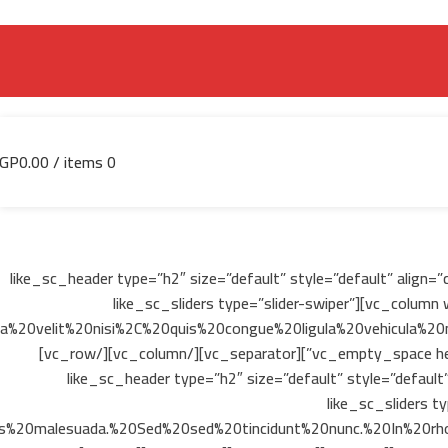
GP
0.00
/
items
0
[vc_section][vc_row][vc_column][like_sc_header type=”h2″ size=”default” st
id=”” class=””][vc_empty_space height=”16px”][/vc_column][/vc_row][vc_row][vc_column width=”1/6″][/vc_column][vc_column width=”2/3″][like_sc_sliders type=”slider-swiper”
20velit%20nisi%2C%20quis%20congue%20ligula%20vehicula%20
id=”” class=”” align=”center” css=””][/vc_column][vc_column width=”1/6″][/vc_column][/vc_row][vc_row][vc_column][vc_empty_space height=”16px”][vc_separator][/vc_column][/vc_row]
[/vc_section][vc_section][vc_row][vc_column][like_sc_header type=”h2″ si
icon_type=”hidden” id=”” class=””][vc_empty_space height=”16px”][/vc_c
malesuada.%20Sed%20sed%20tincidunt%20nunc.%20In%20rhoncu