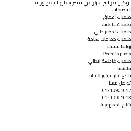
توكيل مواتير بدرلو في مصر بشارع الجمهورية.
التنصيفات
طلمبات أعماق
طلمبات غاطسة
طلمبات تحضير ذاتي
طلمبات حمامات سباحة
روابط مفيدة
Pedrollo pump
طلمبات غاطسة ايطالي
فلانشة
قطع غيار موتور المياه
تواصل معنا
01210901017
01210901018
شارع الجمهورية