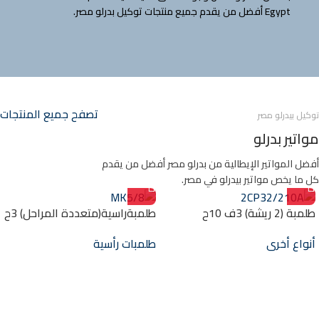
Egypt أفضل من يقدم جميع منتجات توكيل بدرلو مصر.
تصفح جميع المنتجات
توكيل بيدرلو مصر
مواتير بدرلو
أفضل المواتير الإيطالية من بدرلو مصر أفضل من يقدم
كل ما يخص مواتير بيدرلو في مصر.
طلمبة (2 ريشة) 3ف 10ح
طلمبةراسية(متعددة المراحل) 3ح
“2/1.25“ 2CP32/210A
3فاز 1.25″/1″ MK5/8
أنواع أخرى
طلمبات رأسية