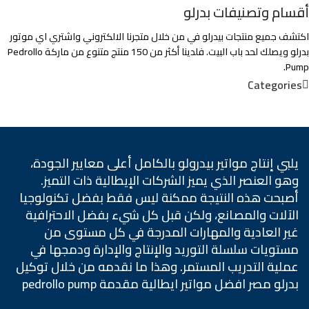
أقسام وتصنيفات بدرلو
اكتشف جميع منتجات بيدرلو في من خلال متجرنا الالكتروني واشتري اي موتور
بدرلو ويصلك لحد باب البيت. فلدينا أكثر من 150 منتج متنوع من ماركة Pedrollo
Pump.
Categories
يلبي إنتاج مواتير بيدرولو بالكامل أعلى معايير الجودة،
وهو العنصر الذي يميز الشركات الإيطالية ذات التميز.
أصبحت هذه النتيجة ممكنة ليس فقط بفضل تكنولوجيا
الآلات والمصانع، ولكن قبل كل شيء بفضل الاحترافية
غير العادية والمهارات المدرجة في كل مستوى من
مستويات سلسلة التوريد والإنتاج والإدارة ودمجها في
عملية التدريب المستمر. وهذا ما نقدمه من خلال توكيل
بدرلو مصر افضل مواتير ايطالية مقدمة pedrollo pump