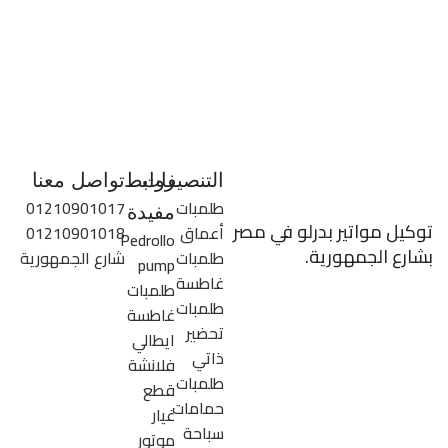
التنصيفات
روابط
تواصل معنا
طلمبات
01210901017
مفيدة
توكيل مواتير بدرلو في مصر
أعماق
01210901018
Pedrollo
بشارع الجمهورية.
طلمبات
شارع الجمهورية
pump
غاطسة
طلمبات
طلمبات
غاطسة
تحضير
ايطالي
ذاتي
فلانشة
طلمبات
قطع
حمامات
غيار
سباحة
موتور