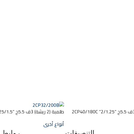
طلمبة (2 ريشة) 3ف 5.5ح “2/1.25“ 2CP40/180C
2CP32/200B
أنواع أخرى
التنصيفات
روابط 