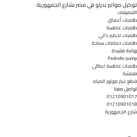
توكيل مواتير بدرلو في مصر بشارع الجمهورية.
التنصيفات
طلمبات أعماق
طلمبات غاطسة
طلمبات تحضير ذاتي
طلمبات حمامات سباحة
روابط مفيدة
Pedrollo pump
طلمبات غاطسة ايطالي
فلانشة
قطع غيار موتور المياه
تواصل معنا
01210901017
01210901018
شارع الجمهورية