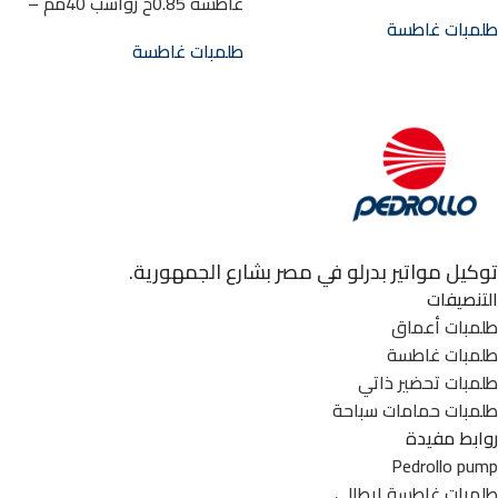
غاطسة 0.85ح رواسب 40مم –
– 2″ -(31 م) dcm42
1.5″ -(11م) ZXm 1A/40
طلمبات غاطسة
طلمبات غاطسة
توكيل مواتير بدرلو في مصر بشارع الجمهورية.
التنصيفات
طلمبات أعماق
طلمبات غاطسة
طلمبات تحضير ذاتي
طلمبات حمامات سباحة
روابط مفيدة
Pedrollo pump
طلمبات غاطسة ايطالي