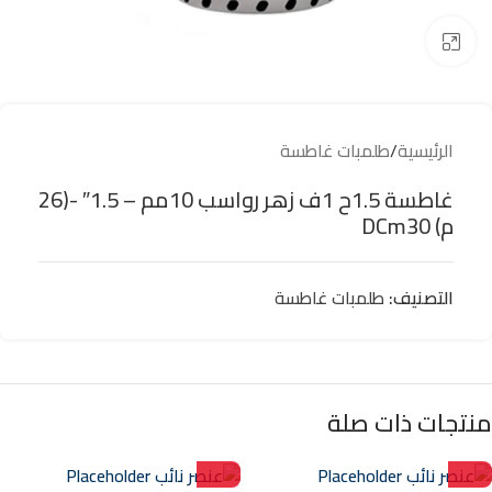
Click to enlarge
الرئيسية
/
طلمبات غاطسة
غاطسة 1.5ح 1ف زهر رواسب 10مم – 1.5″ -(26
م) DCm30
التصنيف:
طلمبات غاطسة
منتجات ذات صلة