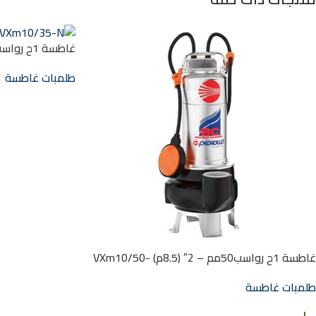
VXm10/35-N
طلمبات غاطسة
غاطسة 1ح رواسب50مم – 2″ (8.5م) VXm10/50-
N
طلمبات غاطسة