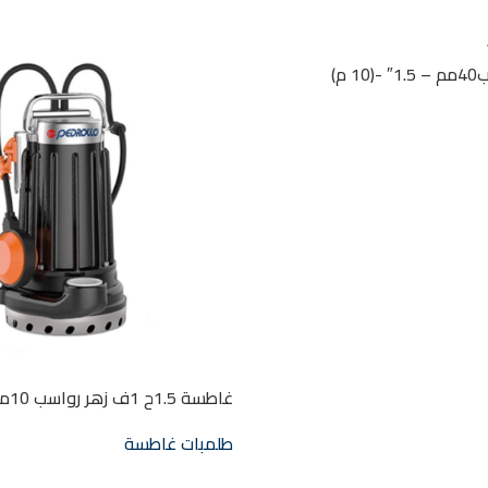
غاطسة 1ح رواسب40مم – 1.5″ -(10 م)
DCm30
طلمبات غاطسة