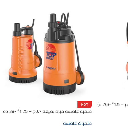
غاطسة 1.5ح 1ف زهر رواسب 10مم – 1.5″ -(26 م)
HOT
طلمبة غاطسة مياة نظيفة 0.7ح – 1.25″ -38 Top
Multi 2
طلمبات غاطسة