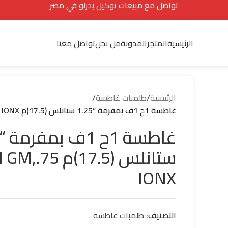
تواصل مع مبيعات
توكيل بدرلو
في مصر
الرئيسية
المتجر
المدونة
من نحن
تواصل معنا
الرئيسية
/
طلمبات غاطسة
/
غاطسة 1ح 1ف بمفرمة “1.25 ستانلس (17.5)م TI GM,.75 IONX
ستانلس (17.5)م GM,.75
IONX
التصنيف:
طلمبات غاطسة