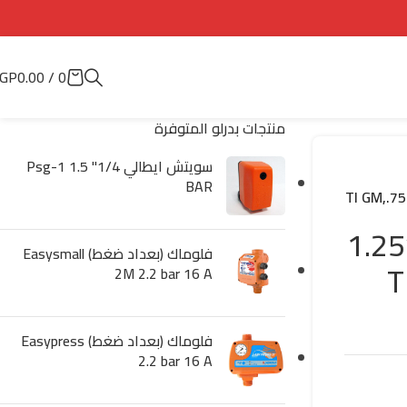
GP
0.00
/
0
منتجات بدرلو المتوفرة
سويتش ايطالي 1/4" Psg-1 1.5
BAR
غاطسة 1ح 1ف بمفرمة “1.25
فلوماك (بعداد ضغط) Easysmall
TI 
2M 2.2 bar 16 A
فلوماك (بعداد ضغط) Easypress
2.2 bar 16 A