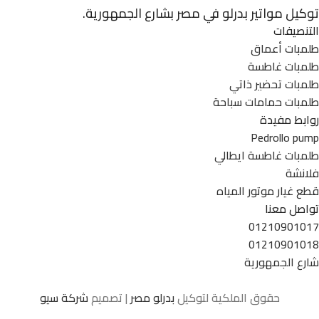
توكيل مواتير بدرلو في مصر بشارع الجمهورية.
التنصيفات
طلمبات أعماق
طلمبات غاطسة
طلمبات تحضير ذاتي
طلمبات حمامات سباحة
روابط مفيدة
Pedrollo pump
طلمبات غاطسة ايطالي
فلانشة
قطع غيار موتور المياه
تواصل معنا
01210901017
01210901018
شارع الجمهورية
حقوق الملكية لتوكيل
بدرلو مصر
| تصميم
شركة سيو