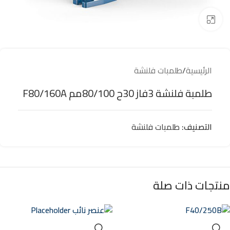
Click to enlarge
الرئيسية
/
طلمبات فلنشة
طلمبة فلنشة 3فاز 30ح 80/100مم F80/160A
التصنيف:
طلمبات فلنشة
منتجات ذات صلة