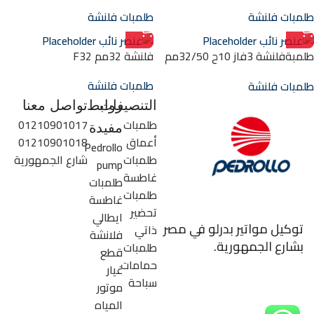
F50/250C
50/65مم F50/160C
طلمبات فلنشة
طلمبات فلنشة
طلمبةفلنشة 3فاز 10ح 32/50مم
فلنشة 32مم F32
F32/200A
طلمبات فلنشة
طلمبات فلنشة
التنصيفات
روابط
تواصل معنا
طلمبات
01210901017
مفيدة
أعماق
01210901018
Pedrollo
طلمبات
شارع الجمهورية
pump
غاطسة
طلمبات
طلمبات
غاطسة
تحضير
ايطالي
توكيل مواتير بدرلو في مصر
ذاتي
فلانشة
بشارع الجمهورية.
طلمبات
قطع
حمامات
غيار
سباحة
موتور
المياه