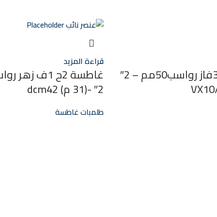
قراءة المزيد
غاطسة 1ح 3فاز رواسب50مم – 2″
2″ -(31 م) dcm42
طلمبات غاطسة