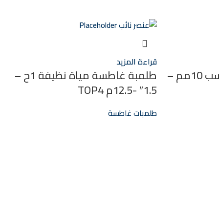
قراءة المزيد
غاطسة 2ح 1ف زهر رواسب 10مم –
طلمبة غاطسة مياة نظيفة 1ح –
1.5″ -12.5م TOP4
طلمبات غاطسة