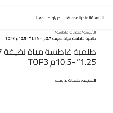
تواصل مع مبيعات
توكيل بدرلو
في مصر
الرئيسية
المتجر
المدونة
من نحن
تواصل معنا
الرئيسية
/
طلمبات غاطسة
/
طلمبة غاطسة مياة نظيفة 0.7ح – 1.25″ -10.5م TOP3
1.25″ -10.5م TOP3
التصنيف:
طلمبات غاطسة