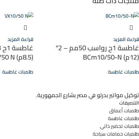
منتجات ذات صلة
قراءة المزيد
قراءة المزيد
غاطسة 1ح رواسب 50مم – 2″
(12م) BCm10/50-N
(8.5م) VX10/50 N
طلمبات غاطسة
طلمبات غاطسة
توكيل مواتير بدرلو في مصر بشارع الجمهورية.
التنصيفات
طلمبات أعماق
طلمبات غاطسة
طلمبات تحضير ذاتي
طلمبات حمامات سباحة