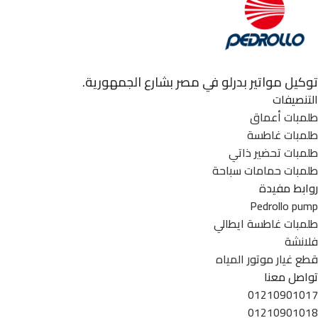
توكيل مواتير بدرلو في مصر بشارع الجمهورية.
التنصيفات
طلمبات أعماق
طلمبات غاطسة
طلمبات تحضير ذاتي
طلمبات حمامات سباحة
روابط مفيدة
Pedrollo pump
طلمبات غاطسة ايطالي
فلانشة
قطع غيار موتور المياه
تواصل معنا
01210901017
01210901018