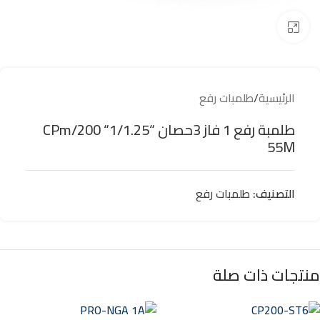
Click to enlarge
الرئيسية
/
طلمبات رفع
طلمبة رفع 1 فاز 3حصان “1/1.25“ CPm/200
55M
التصنيف:
طلمبات رفع
منتجات ذات صلة