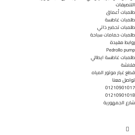
التنصيفات
طلمبات أعماق
طلمبات غاطسة
طلمبات تحضير ذاتي
طلمبات حمامات سباحة
روابط مفيدة
Pedrollo pump
طلمبات غاطسة ايطالي
فلانشة
قطع غيار موتور المياه
تواصل معنا
01210901017
01210901018
شارع الجمهورية