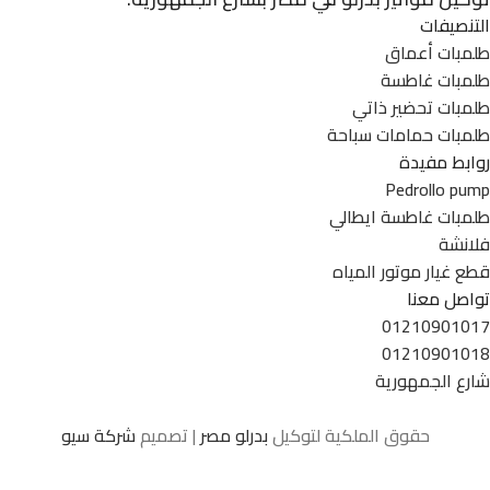
التنصيفات
طلمبات أعماق
طلمبات غاطسة
طلمبات تحضير ذاتي
طلمبات حمامات سباحة
روابط مفيدة
Pedrollo pump
طلمبات غاطسة ايطالي
فلانشة
قطع غيار موتور المياه
تواصل معنا
01210901017
01210901018
شارع الجمهورية
حقوق الملكية لتوكيل
بدرلو مصر
| تصميم
شركة سيو