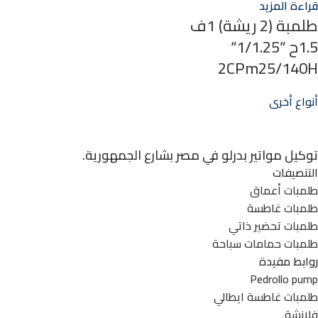
قراءة المزيد
طلمبة (2 ريشة) 1ف
1.5ح “1/1.25“
2CPm25/140H
أنواع أخرى
توكيل مواتير بدرلو في مصر بشارع الجمهورية.
التنصيفات
طلمبات أعماق
طلمبات غاطسة
طلمبات تحضير ذاتي
طلمبات حمامات سباحة
روابط مفيدة
Pedrollo pump
طلمبات غاطسة ايطالي
فلانشة