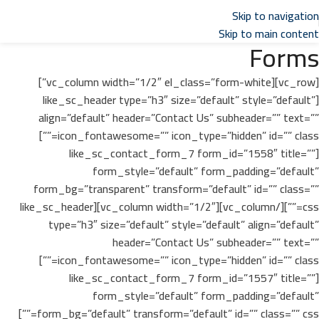
تواصل مع مبيعات
توكيل بدرلو
في مصر
Skip to navigation
Skip to main content
Forms
[vc_row][vc_column width=”1/2″ el_class=”form-white”]
[like_sc_header type=”h3″ size=”default” style=”default”
align=”default” header=”Contact Us” subheader=”” text=””
icon_fontawesome=”” icon_type=”hidden” id=”” class=””]
[like_sc_contact_form_7 form_id=”1558″ title=””
form_style=”default” form_padding=”default”
form_bg=”transparent” transform=”default” id=”” class=””
css=””][/vc_column][vc_column width=”1/2″][like_sc_header
type=”h3″ size=”default” style=”default” align=”default”
header=”Contact Us” subheader=”” text=””
icon_fontawesome=”” icon_type=”hidden” id=”” class=””]
[like_sc_contact_form_7 form_id=”1557″ title=””
form_style=”default” form_padding=”default”
form_bg=”default” transform=”default” id=”” class=”” css=””]