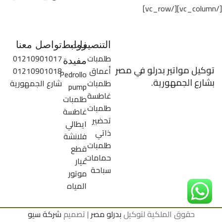
[/vc_column][/vc_row]
التنصيفات
روابط
تواصل معنا
طلمبات
01210901017
مفيدة
توكيل مواتير بدرلو في مصر
أعماق
01210901018
Pedrollo
بشارع الجمهورية.
طلمبات
شارع الجمهورية
pump
غاطسة
طلمبات
طلمبات
غاطسة
تحضير
ايطالي
ذاتي
فلانشة
طلمبات
قطع
حمامات
غيار
سباحة
موتور
المياه
حقوق الملكية لتوكيل
بدرلو مصر
| تصميم
شركة سيو